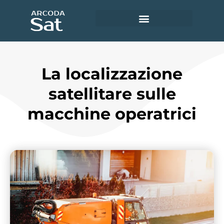
Utility e servizi ambientali
Accedi ad Arcoda Sat
La localizzazione
satellitare sulle
macchine operatrici