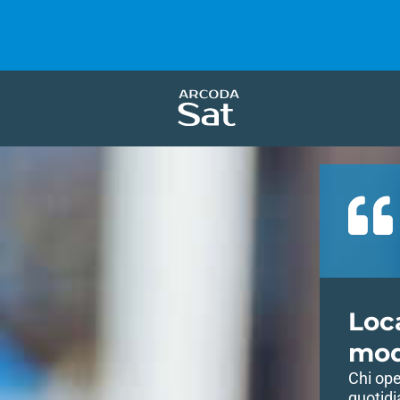
Loca
mod
Chi ope
quotidi