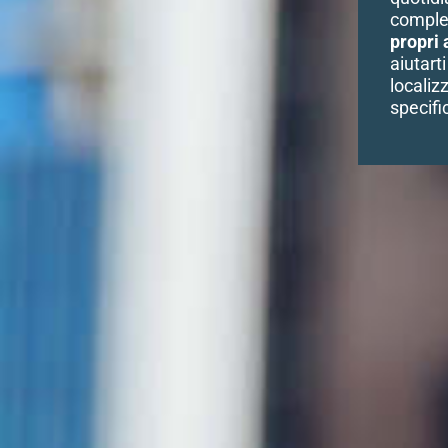
complet
propri 
aiutart
localizz
specifi