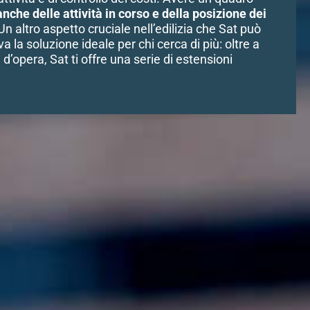
anche delle attività in corso e della posizione dei
Un altro aspetto cruciale nell’edilizia che Sat può
a la soluzione ideale per chi cerca di più: oltre a
i d’opera, Sat ti offre una serie di estensioni