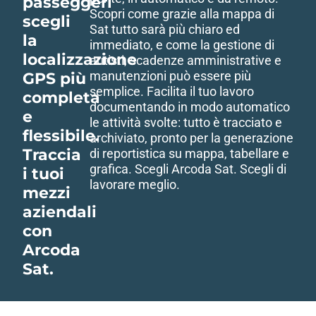
passeggeri
Scopri come grazie alla mappa di
scegli
Sat tutto sarà più chiaro ed
la
immediato, e come la gestione di
localizzazione
autisti, scadenze amministrative e
manutenzioni può essere più
GPS più
semplice. Facilita il tuo lavoro
completa
documentando in modo automatico
e
le attività svolte: tutto è tracciato e
flessibile.
archiviato, pronto per la generazione
Traccia
di reportistica su mappa, tabellare e
grafica. Scegli Arcoda Sat. Scegli di
i tuoi
lavorare meglio.
mezzi
aziendali
con
Arcoda
Sat.