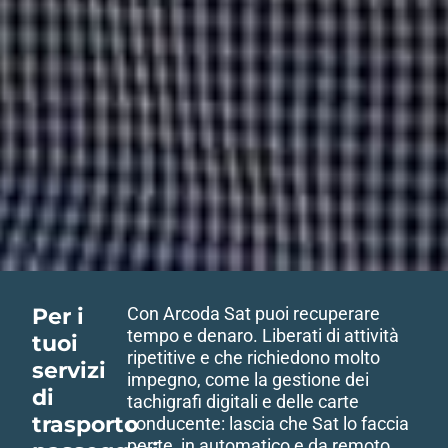
Per i
Con Arcoda Sat puoi recuperare
tempo e denaro. Liberati di attività
tuoi
ripetitive e che richiedono molto
servizi
impegno, come la gestione dei
di
tachigrafi digitali e delle carte
trasporto
conducente: lascia che Sat lo faccia
per te, in automatico e da remoto.