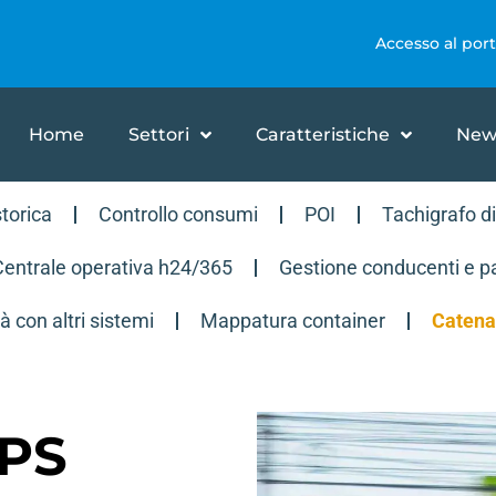
Accesso al port
Home
Settori
Caratteristiche
New
storica
Controllo consumi
POI
Tachigrafo di
entrale operativa h24/365
Gestione conducenti e pa
tà con altri sistemi
Mappatura container
Catena
GPS