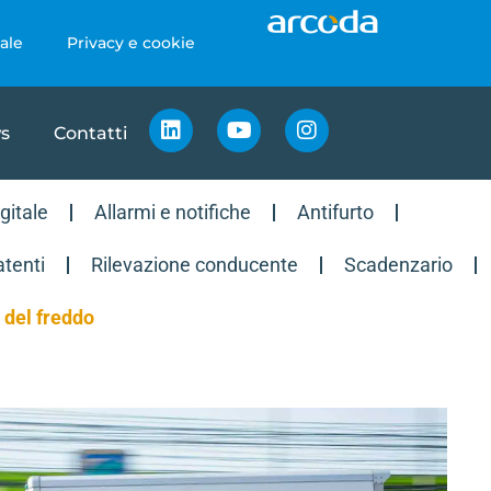
ale
Privacy e cookie
s
Contatti
gitale
Allarmi e notifiche
Antifurto
tenti
Rilevazione conducente
Scadenzario
 del freddo