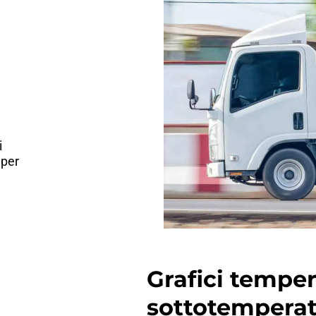
i
 per
Grafici temper
sottotempera