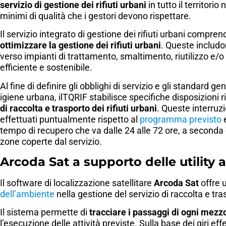
servizio di gestione dei rifiuti urbani
in tutto il territori
minimi di qualità che i gestori devono rispettare.
Il servizio integrato di gestione dei rifiuti urbani comprend
ottimizzare la gestione dei rifiuti urbani
. Queste includ
verso impianti di trattamento, smaltimento, riutilizzo e
efficiente e sostenibile.
Al fine di definire gli obblighi di servizio e gli standard gene
igiene urbana, ilTQRIF stabilisce specifiche disposizioni r
di raccolta e trasporto dei rifiuti urbani
. Queste interruz
effettuati puntualmente rispetto al
programma previsto
e
tempo di recupero che va dalle 24 alle 72 ore, a seconda de
zone coperte dal servizio.
Arcoda Sat a supporto delle utility 
Il software di localizzazione satellitare
Arcoda Sat
offre 
dell’ambiente
nella gestione del servizio di raccolta e trasp
Il sistema permette di
tracciare i passaggi di ogni mezzo
l’esecuzione delle attività previste. Sulla base dei giri eff