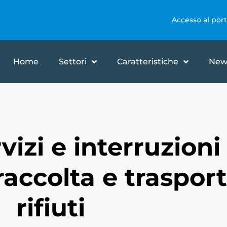
Accesso al port
Home
Settori
Caratteristiche
New
vizi e interruzioni
 raccolta e traspor
rifiuti