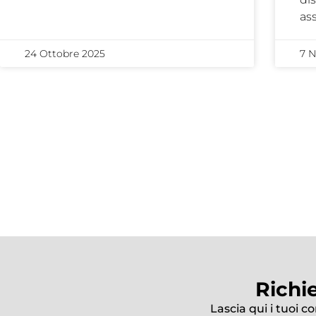
as
24 Ottobre 2025
7 
Richi
Lascia qui i tuoi c