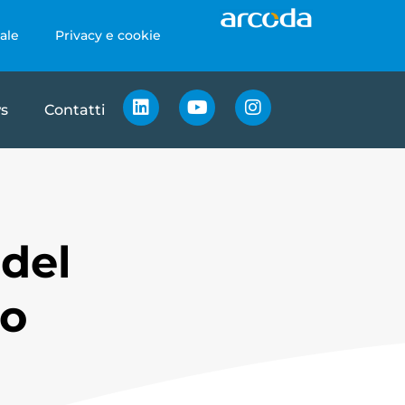
ale
Privacy e cookie
s
Contatti
 del
to