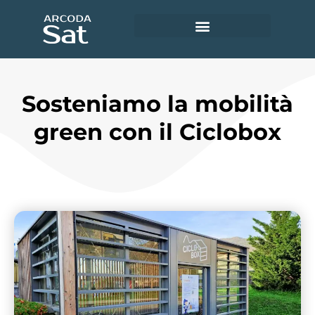
Utility e servizi ambientali
Accedi ad Arcoda Sat
Sosteniamo la mobilità
green con il Ciclobox