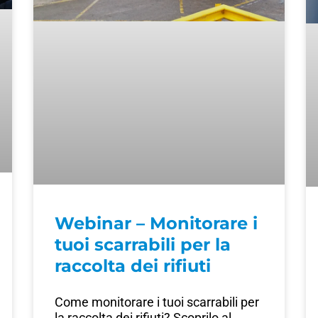
Webinar – Monitorare i
tuoi scarrabili per la
raccolta dei rifiuti
Come monitorare i tuoi scarrabili per
la raccolta dei rifiuti? Scoprilo al