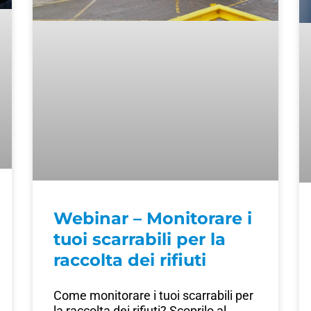
Webinar – Monitorare i
tuoi scarrabili per la
raccolta dei rifiuti
Come monitorare i tuoi scarrabili per
la raccolta dei rifiuti? Scoprilo al