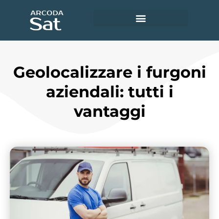
Utility e servizi ambientali
Accedi ad Arcoda Sat
Geolocalizzare i furgoni
aziendali: tutti i
vantaggi